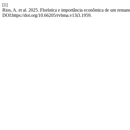
[1]
Rios, A. et al. 2025. Florística e importância econômica de um reman
DOI:https://doi.org/10.66205/rvbma.v13i3.1959.