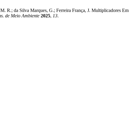
 M. R.; da Silva Marques, G.; Ferreira França, J. Multiplicadores Em
as. de Meio Ambiente
2025
,
13
.