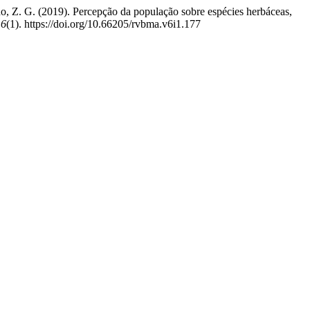
o, Z. G. (2019). Percepção da população sobre espécies herbáceas,
,
6
(1). https://doi.org/10.66205/rvbma.v6i1.177