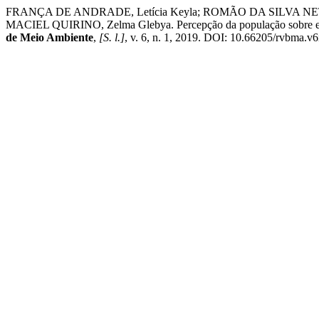
FRANÇA DE ANDRADE, Letícia Keyla; ROMÃO DA SILVA NETO,
MACIEL QUIRINO, Zelma Glebya. Percepção da população sobre espécie
de Meio Ambiente
,
[S. l.]
, v. 6, n. 1, 2019. DOI: 10.66205/rvbma.v