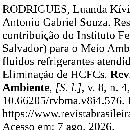
RODRIGUES, Luanda Kívia
Antonio Gabriel Souza. Res
contribuição do Instituto F
Salvador) para o Meio Ambi
fluidos refrigerantes atend
Eliminação de HCFCs.
Rev
Ambiente
,
[S. l.]
, v. 8, n. 
10.66205/rvbma.v8i4.576. 
https://www.revistabrasil
Acesso em: 7 ago. 2026.