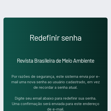
Redefinir senha
Revista Brasileira de Meio Ambiente
Por razões de segurança, este sistema envia por e-
mail uma nova senha ao usuário cadastrado, em vez
de recordar a senha atual.
Digite seu email abaixo para redefinir sua senha.
Uma confirmação será enviada para este endereço
de e-mail.