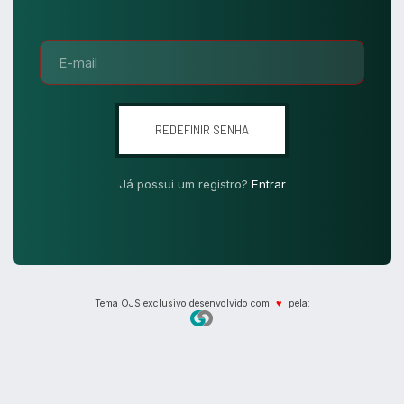
REDEFINIR SENHA
Já possui um registro?
Entrar
Tema OJS exclusivo desenvolvido com
♥
pela: