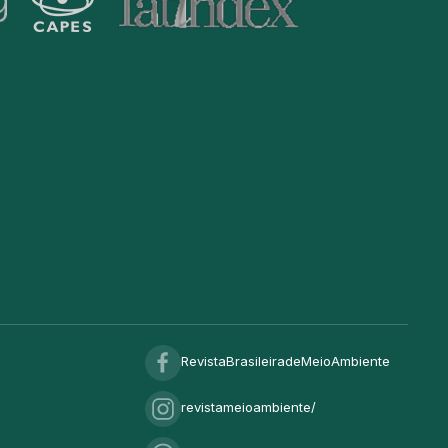
RevistaBrasileiradeMeioAmbiente
revistameioambiente/