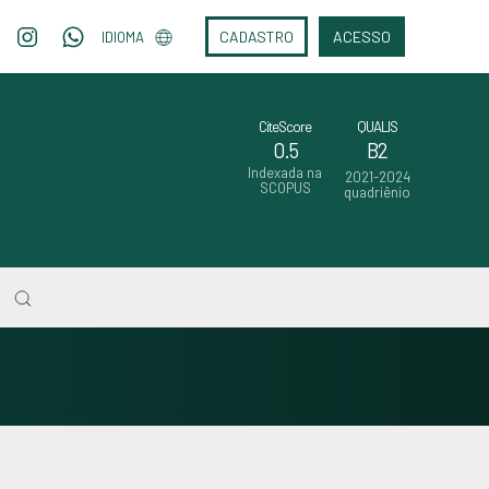
CADASTRO
ACESSO
IDIOMA
CiteScore
QUALIS
0.5
B2
Indexada na
2021-2024
SCOPUS
quadriênio