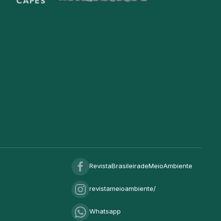
RevistaBrasileiradeMeioAmbiente
revistameioambiente/
Whatsapp