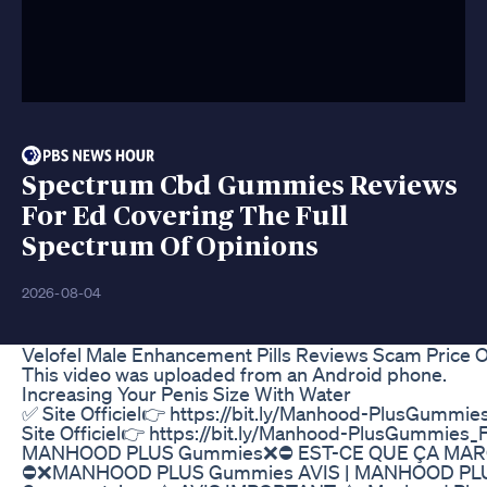
Spectrum Cbd Gummies Reviews
For Ed Covering The Full
Spectrum Of Opinions
2026-08-04
Velofel Male Enhancement Pills Reviews Scam Price 
This video was uploaded from an Android phone.
Increasing Your Penis Size With Water
✅ Site Officiel👉 https://bit.ly/Manhood-PlusGummi
Site Officiel👉 https://bit.ly/Manhood-PlusGummies_
MANHOOD PLUS Gummies❌⛔ EST-CE QUE ÇA MA
⛔❌MANHOOD PLUS Gummies AVIS | MANHOOD PL