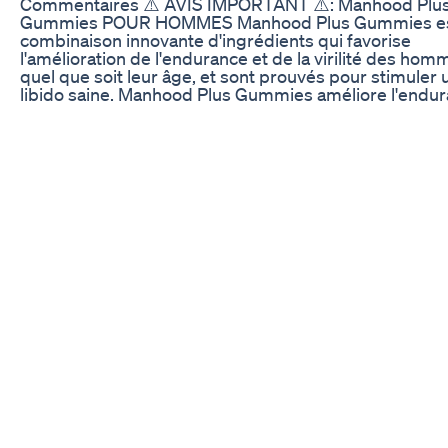
Commentaires ⚠️ AVIS IMPORTANT ⚠️: Manhood Plu
Gummies POUR HOMMES Manhood Plus Gummies es
combinaison innovante d'ingrédients qui favorise
l'amélioration de l'endurance et de la virilité des hom
quel que soit leur âge, et sont prouvés pour stimuler 
libido saine. Manhood Plus Gummies améliore l'endu
et augmente la production d'oxyde nitrique. L'objectif
principal de Manhood Plus Gummies est l'amélioration
santé reproductive masculine et du bien-être général
comme l'affirme le fabricant. La grande question qui 
pose est : est-ce que Manhood Plus Gummies foncti
vraiment ? Cette formule peut-elle tenir toutes ses
promesses ? ⛔ATTENTION ⛔ Manhood Plus Gummies
vendu sur aucun autre site que celui mentionné ci-de
En raison de sa popularité, plusieurs répliques sont
commercialisées et leur utilisation peut mettre en da
votre santé. Manhood Plus Gummies pour hommes n'
pas vendu sur Manhood Plus Gummies eBay, Manhoo
Gummies Amazon, uniquement sur leur site officiel
Manhood Plus Gummies. ✅ Qui devrait prendre Man
Plus Gummies ? Manhood Plus Gummies est un
supplément masculin recommandé pour tous les h
intéressés par l'amélioration de leur performance sex
un niveau supérieur. Il offre une solution à vos
préoccupations concernant la performance sexuelle e