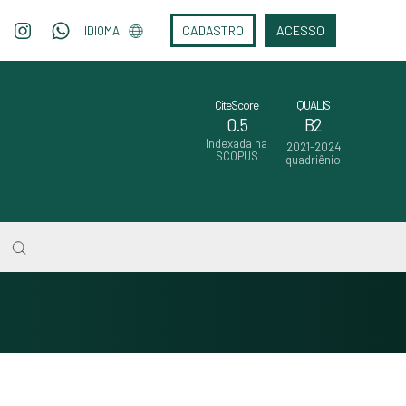
CADASTRO
ACESSO
IDIOMA
CiteScore
QUALIS
0.5
B2
Indexada na
2021-2024
SCOPUS
quadriênio