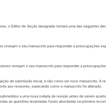
isores, o Editor de Seção designado tomará uma das seguintes de
res revejam o seu manuscrito para responder a preocupações es
 autores revejam o seu manuscrito para responder a preocupaçõe
igação de submissão inicial, e não como um novo manuscrito. A r
o aos revisores, explicando como o manuscrito foi alterado.
 submetidos a uma nova rodada de revisão antes de serem aceito
 todas as questões levantadas foram abordadas na primeira rec