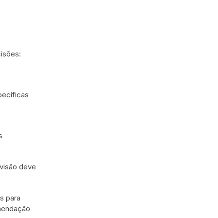
cisões:
pecíficas
s
evisão deve
s para
omendação