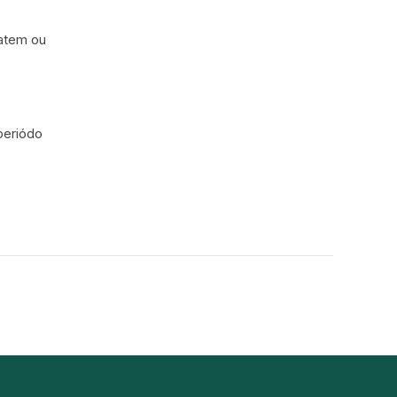
catem ou
periódo