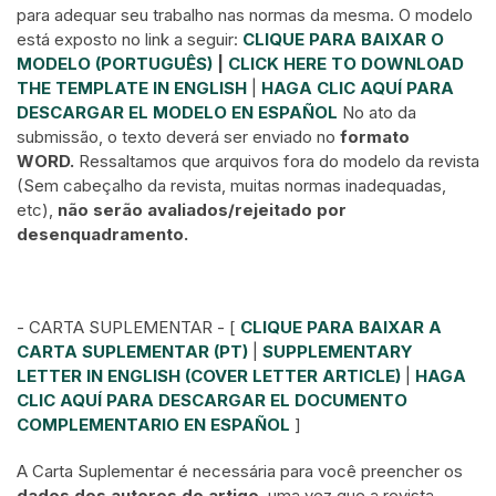
para adequar seu trabalho nas normas da mesma. O modelo
está exposto no link a seguir:
CLIQUE PARA BAIXAR O
MODELO (PORTUGUÊS)
|
CLICK HERE TO DOWNLOAD
THE TEMPLATE IN ENGLISH
|
HAGA CLIC AQUÍ PARA
DESCARGAR EL MODELO EN ESPAÑOL
No ato da
submissão, o texto deverá ser enviado no
formato
WORD.
Ressaltamos que arquivos fora do modelo da revista
(Sem cabeçalho da revista, muitas normas inadequadas,
etc),
não serão avaliados/rejeitado por
desenquadramento.
- CARTA SUPLEMENTAR - [
CLIQUE PARA BAIXAR A
CARTA SUPLEMENTAR (PT)
|
SUPPLEMENTARY
LETTER IN ENGLISH (COVER LETTER ARTICLE)
|
HAGA
CLIC AQUÍ PARA DESCARGAR EL DOCUMENTO
COMPLEMENTARIO EN ESPAÑOL
]
A Carta Suplementar é necessária para você preencher os
dados dos autores do artigo
, uma vez que a revista