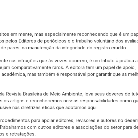
uisitos em mente, mas especialmente reconhecendo que é um pap
s pelos Editores de periódicos e o trabalho voluntário dos avalia
 de pares, na manutenção da integridade do registro erudito.
nte nas infrações que às vezes ocorrem, é um tributo à prática
ejam comparativamente raros. A editora tem um papel de apoio,
o acadêmica, mas também é responsável por garantir que as mel
la Revista Brasileira de Meio Ambiente, leva seus deveres de tut
os os artigos e reconhecemos nossas responsabilidades como g
sive nas diretrizes éticas que adotamos aqui.
 procedimentos para apoiar editores, revisores e autores no des
Trabalhamos com outros editores e associações do setor para def
os e retratações.