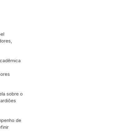
el
dores,
 acadêmica
hores
ela sobre o
uardiões
empenho de
inir