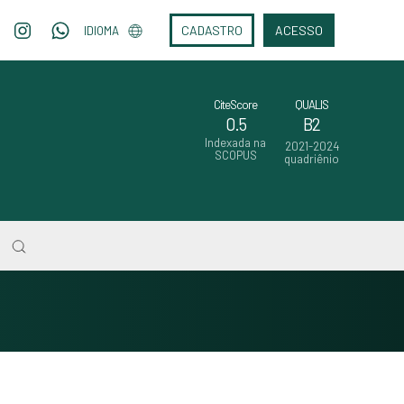
CADASTRO
ACESSO
IDIOMA
CiteScore
QUALIS
0.5
B2
Indexada na
2021-2024
SCOPUS
quadriênio