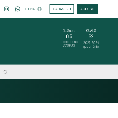
CADASTRO
ACESSO
IDIOMA
CiteScore
QUALIS
0.5
B2
Indexada na
2021-2024
SCOPUS
quadriênio