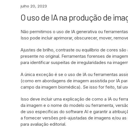
julho 20, 2023
O uso de IA na produção de ima
Não permitimos o uso de IA generativa ou ferramentas 
Isso pode incluir aprimorar, obscurecer, mover, remov
Ajustes de brilho, contraste ou equilíbrio de cores s
presente no original. Ferramentas forenses de image
para identificar suspeitas de irregularidades na imagem
A única exceção é se o uso de IA ou ferramentas assis
(como em abordagens de imagem assistida por IA para
campo da imagem biomédica). Se isso for feito, tal u
Isso deve incluir uma explicação de como a IA ou ferr
da imagem e o nome do modelo ou ferramenta, versão 
de uso específicas do software AI e garantir a atribui
a fornecer versões pré-ajustadas de imagens e/ou as 
para avaliação editorial.