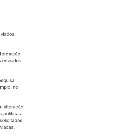
nviados.
informação
s enviados
esquisa
emplo, no
u alteração
 políticas
solicitados
viadas,