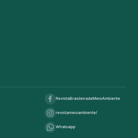
RevistaBrasileiradeMeioAmbiente
revistameioambiente/
Whatsapp