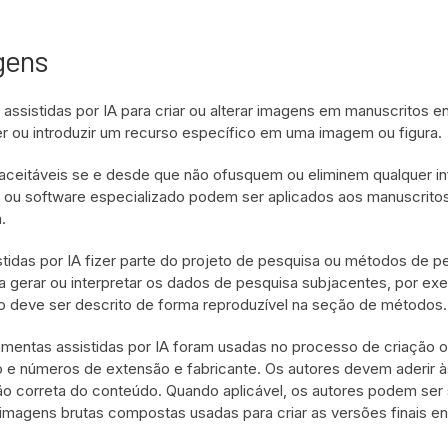
gens
assistidas por IA para criar ou alterar imagens em manuscritos e
er ou introduzir um recurso específico em uma imagem ou figura.
ão aceitáveis se e desde que não ofusquem ou eliminem qualquer 
m ou software especializado podem ser aplicados aos manuscrito
.
tidas por IA fizer parte do projeto de pesquisa ou métodos de p
 gerar ou interpretar os dados de pesquisa subjacentes, por ex
so deve ser descrito de forma reproduzível na seção de métodos.
amentas assistidas por IA foram usadas no processo de criação o
e números de extensão e fabricante. Os autores devem aderir às
ção correta do conteúdo. Quando aplicável, os autores podem ser 
imagens brutas compostas usadas para criar as versões finais en