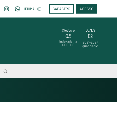
CADASTRO
ACESSO
IDIOMA
CiteScore
QUALIS
0.5
B2
Indexada na
2021-2024
SCOPUS
quadriênio