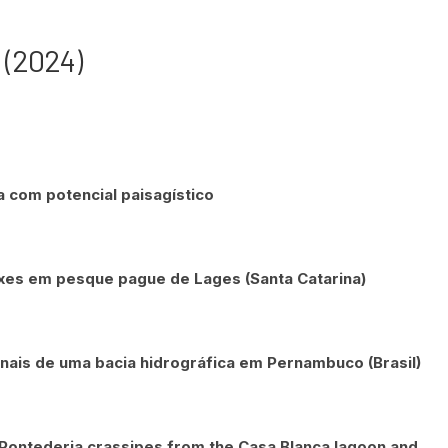
 (2024)
 com potencial paisagístico
xes em pesque pague de Lages (Santa Catarina)
onais de uma bacia hidrográfica em Pernambuco (Brasil)
 Pontederia crassipes from the Casa Blanca lagoon and