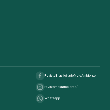
RevistaBrasileiradeMeioAmbiente
revistameioambiente/
Whatsapp