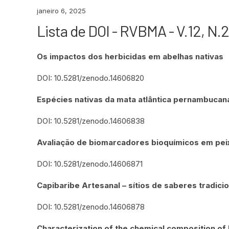
janeiro 6, 2025
Lista de DOI - RVBMA - V.12, N.2
Os impactos dos herbicidas em abelhas nativas
DOI: 10.5281/zenodo.14606820
Espécies nativas da mata atlântica pernambucana
DOI: 10.5281/zenodo.14606838
Avaliação de biomarcadores bioquímicos em pei
DOI: 10.5281/zenodo.14606871
Capibaribe Artesanal – sítios de saberes tradici
DOI: 10.5281/zenodo.14606878
Characterization of the chemical composition of