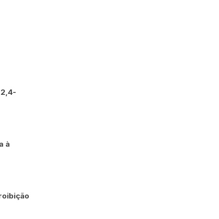
 2,4-
a à
roibição