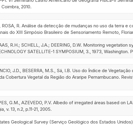
PI. VI Seminário Latino Americano de Geografia Física-II Seminár
 Coimbra, 2010.
 ROSA, R. Análise da detecção de mudanças no uso da terra e cob
nais do XIII Simpósio Brasileiro de Sensoriamento Remoto, Florianó
AS, R.H.; SCHELL, J.A.; DEERING, D.W. Monitoring vegetation syst
NOLOGY SATELLITE-1 SYMPOSIUM, 3., 1973, Washington. Procee
VÍNCIO, J.D., BESERRA, M.S., Sá, I.B. Uso do Índice de Vegetação
a Cobertura Vegetal da Região do Araripe Pernambucano. Revista Br
PES, G.M., AZEVEDO, P.V. Albedo of irregated áreas based on L
 v. 13, n.2, p.11-21, 2005.
ates Geological Survey (Serviço Geológico dos Estados Unidos)