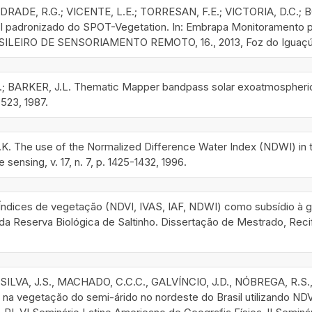
NDRADE, R.G.; VICENTE, L.E.; TORRESAN, F.E.; VICTORIA, D.C.; BO
padronizado do SPOT-Vegetation. In: Embrapa Monitoramento por
LEIRO DE SENSORIAMENTO REMOTO, 16., 2013, Foz do Iguaçú. An
BARKER, J.L. Thematic Mapper bandpass solar exoatmospheric irr
7-523, 1987.
 The use of the Normalized Difference Water Index (NDWI) in the
 sensing, v. 17, n. 7, p. 1425-1432, 1996.
 Índices de vegetação (NDVI, IVAS, IAF, NDWI) como subsídio à 
a Reserva Biológica de Saltinho. Dissertação de Mestrado, Rec
 SILVA, J.S., MACHADO, C.C.C., GALVÍNCIO, J.D., NÓBREGA, R.S
o na vegetação do semi-árido no nordeste do Brasil utilizando N