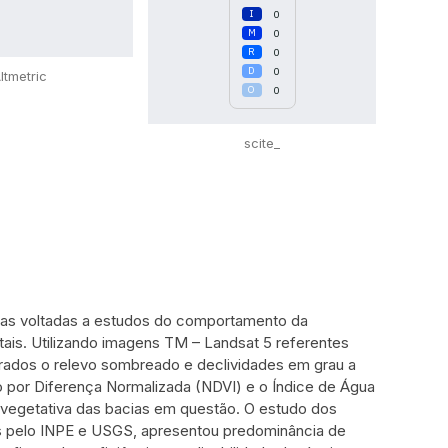
0
0
0
0
ltmetric
0
scite_
sas voltadas a estudos do comportamento da
s. Utilizando imagens TM – Landsat 5 referentes
erados o relevo sombreado e declividades em grau a
o por Diferença Normalizada (NDVI) e o Índice de Água
e vegetativa das bacias em questão. O estudo dos
as pelo INPE e USGS, apresentou predominância de