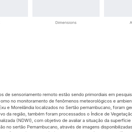
X
Dimensions
A
os de sensoriamento remoto estão sendo primordiais em pesqui
como no monitoramento de fenômenos meteorológicos e ambientai
Exu e Moreilândia localizados no Sertão pernambucano, foram g
elevo da região, também foram processados o Índice de Vegetaçã
alizada (NDWI), com objetivo de avaliar a situação da superfíci
ão no sertão Pernambucano, através de imagens disponibilizad