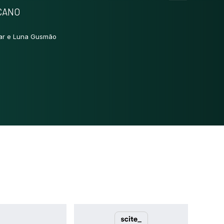
Results
0
UCANO
Discussion
0
Other
0
lar e Luna Gusmão
See how this article has been
cited at
scite.ai
Scite shows how a scientific paper
has been cited by providing the
context of the citation, a
classification describing whether it
supports, mentions, or contrasts
the cited claim, and a label
indicating in which section the
citation was made.