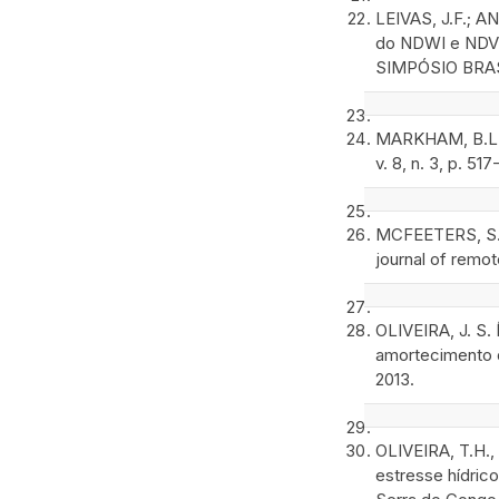
LEIVAS, J.F.; A
do NDWI e NDVI 
SIMPÓSIO BRASI
MARKHAM, B.L.; 
v. 8, n. 3, p. 51
MCFEETERS, S.K.
journal of remote
OLIVEIRA, J. S.
amortecimento d
2013.
OLIVEIRA, T.H.,
estresse hídric