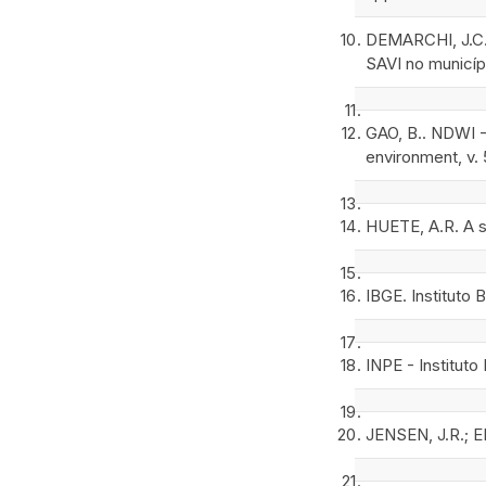
DEMARCHI, J.C.;
SAVI no municíp
GAO, B.. NDWI -
environment, v. 
HUETE, A.R. A s
IBGE. Instituto 
INPE - Institut
JENSEN, J.R.; E