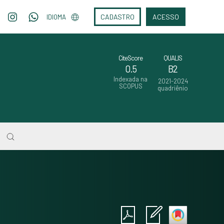
CADASTRO
ACESSO
IDIOMA
CiteScore
QUALIS
0.5
B2
Indexada na
2021-2024
SCOPUS
quadriênio
Intro
0
Methods
0