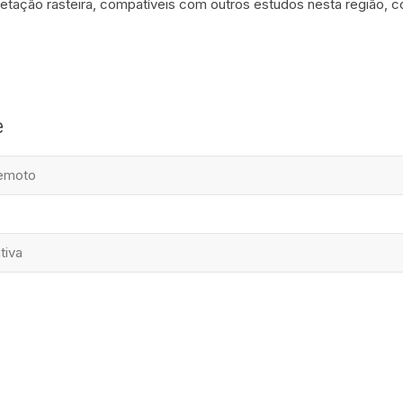
tação rasteira, compatíveis com outros estudos nesta região, con
e
emoto
tiva