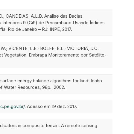
.O., CANDEIAS, A.L.B. Análise das Bacias
s Interiores 9 (Gi9) de Pernambuco Usando Índices
a. Rio de Janeiro – RJ: INPE, 2017.
W.; VICENTE, L.E.; BOLFE, E.L.; VICTORIA, D.C.
t Vegetation. Embrapa Monitoramento por Satélite-
rface energy balance algorithms for land: Idaho
of Water Resources, 98p., 2002.
c.pe.gov.br/
. Acesso em 19 dez. 2017.
icators in composite terrain. A remote sensing