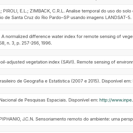
 PIROLI, E.L.; ZIMBACK, C.R.L. Analise temporal do uso do sol
io de Santa Cruz do Rio Pardo–SP usando imagens LANDSAT-5. Ra
 A normalized difference water index for remote sensing of vege
58, n. 3, p. 257-266, 1996.
oil-adjusted vegetation index (SAVI). Remote sensing of environme
Brasileiro de Geografia e Estatística (2007 e 2015). Disponível em:
o Nacional de Pesquisas Espaciais. Disponível em:
http://www.inpe.
PIPHANIO, J.C.N. Sensoriamento remoto do ambiente: uma perspec