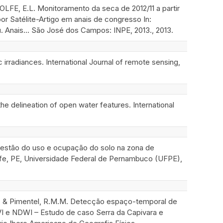
LFE, E.L. Monitoramento da seca de 2012/11 a partir
 Satélite-Artigo em anais de congresso In:
ais... São José dos Campos: INPE, 2013., 2013.
adiances. International Journal of remote sensing,
 delineation of open water features. International
gestão do uso e ocupação do solo na zona de
ife, PE, Universidade Federal de Pernambuco (UFPE),
., & Pimentel, R.M.M. Detecção espaço-temporal de
DVI e NDWI – Estudo de caso Serra da Capivara e