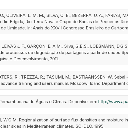
O., OLIVEIRA, L. M. M., SILVA, C. B., BEZERRA, U. A., FARIAS, M
o Rio Brígida, Rio Terra Nova e Grupo de Bacias de Pequenos Rio
de Umidade. In: Anais do XXVII Congresso Brasileiro de Cartografi
LEIVAS J. F.; GARÇON, E. A.M.; Silva, G.B.S.; LOEBMANN, D.G.S.
e processos de degradação de pastagens a partir de dados Spo
uisa e Desenvolvimento, 2011.
TERS, R.; TREZZA, R.; TASUMI, M.; BASTIAANSSEN, W. Sebal -su
 advance training and users manual. Moscow: Idaho Department 
Pernambucana de Águas e Climas. Disponível em:
http://www.apa
.G.M. Regionalization of surface flux densities and moisture ind
clear skies in Mediterranean climates. SC-DLO, 1995.