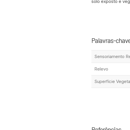
solo exposto e vege
Palavras-chav
Sensoriamento R
Relevo
Superfície Vegeta
Referências