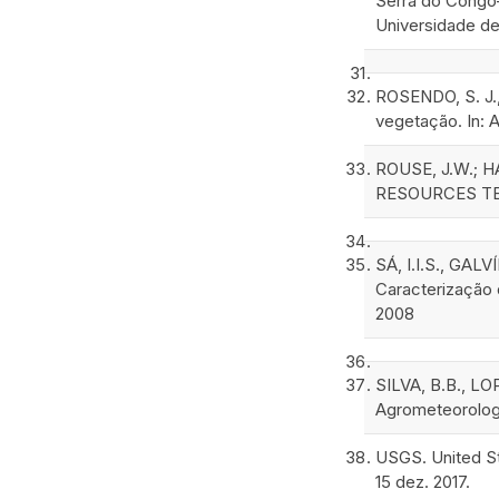
Serra do Congo–
Universidade de
ROSENDO, S. J.,
vegetação. In: A
ROUSE, J.W.; HA
RESOURCES TECH
SÁ, I.I.S., GAL
Caracterização d
2008
SILVA, B.B., LO
Agrometeorologia,
USGS. United St
15 dez. 2017.