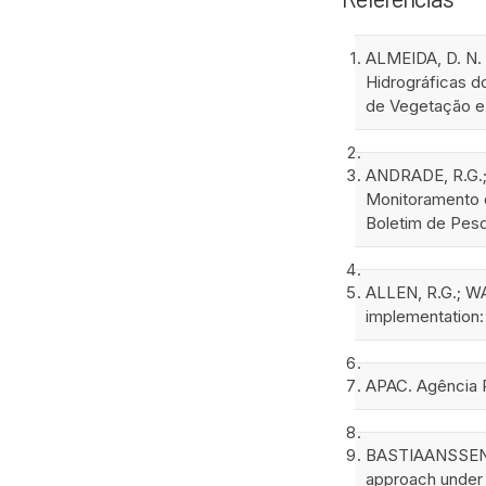
ALMEIDA, D. N. 
Hidrográficas d
de Vegetação e 
ANDRADE, R.G.; 
Monitoramento d
Boletim de Pesq
ALLEN, R.G.; WA
implementation:
APAC. Agência 
BASTIAANSSEN, W
approach under 