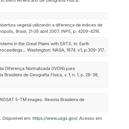
io Ibero Americano de Geografia Física.
ertura vegetal utilizando a diferença de índices de
polis, Brasil, 21-26 abril 2007, INPE, p. 4209-4216.
ems in the Great Plains with ERTS. In: Earth
dings... Washington: NASA, 1974. v.1, p.309-317.
 da Diferença Normalizada (IVDN) para
asileira de Geografia Física, v. 1, n. 1, p. 28-38,
ANDSAT 5-TM images. Revista Brasileira de
. Disponível em:
https://www.usgs.gov/
. Acesso em