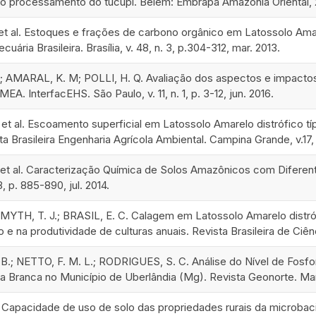
 o processamento do tucupi. Belém: Embrapa Amazônia Oriental, 
t al. Estoques e frações de carbono orgânico em Latossolo Ama
ária Brasileira. Brasília, v. 48, n. 3, p.304-312, mar. 2013.
; AMARAL, K. M; POLLI, H. Q. Avaliação dos aspectos e impactos
EA. InterfacEHS. São Paulo, v. 11, n. 1, p. 3-12, jun. 2016.
 et al. Escoamento superficial em Latossolo Amarelo distrófico 
a Brasileira Engenharia Agrícola Ambiental. Campina Grande, v.17, 
 et al. Caracterização Química de Solos Amazônicos com Diferent
18, p. 885-890, jul. 2014.
MYTH, T. J.; BRASIL, E. C. Calagem em Latossolo Amarelo distróf
 e na produtividade de culturas anuais. Revista Brasileira de Ciênc
B.; NETTO, F. M. L.; RODRIGUES, S. C. Análise do Nível de Fosfo
 Branca no Município de Uberlândia (Mg). Revista Geonorte. Manaus
al. Capacidade de uso de solo das propriedades rurais da microba