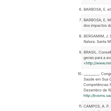
BARBOSA, E. et a
BARBOSA, E. M.;
dos impactos da 
BERGAMIM, J. S.
Natura. Santa Mar
BRASIL. Conselh
gerais para a a
<
http://www.m
_________. Cong
Saúde em Sua Qu
Competências Re
Dezembro de 1990
http://bvsms.sa
CAMPOS, A. P. R