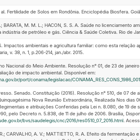
l. Fertilidade de Solos em Rondônia. Enciclopédia Biosfera. Goiânia
 BARATA, M. M. L.; HACON, S. S. A. Saúde no licenciamento amb
indústria de petróleo e gás. Ciência & Saúde Coletiva. Rio de Janei
 Impactos ambientais e agricultura familiar: como esta relação 
ia, v. 38, n. 1, p.206-214, jan./abr. 2015.
o Nacional do Meio Ambiente. Resolução n° 01, de 23 de janeiro d
valiação de impacto ambiental. Disponível em:
ma.gov.br/port/conama/legislacao/CONAMA_RES_CONS_1986_001
resso. Senado. Constituição (2016). Resolução n° 510, de 07 de a
inquagésima Nova Reunião Extraordinária, Realizada Nos dias 06
gimentais e atribuições Conferidas pela Lei n. 8.080, de 19 de s
, pelo Decreto n. 5.838, de 11 de julho de 2006. Brasília, Dispon
ude.gov.br/bvs/saudelegis/cnc/2016/res0510_07_2016.html
. Acess
.; CARVALHO, A. V.; MATTIETTO, R. A. Efeito da fermentação e c