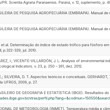
PR. Scientia Agraria Paranaensis. Paraná, v. 12, suplemento, p. 4
EIRA DE PESQUISA AGROPECUÁRIA (EMBRAPA). Manual de método
EIRA DE PESQUISA AGROPECUÁRIA (EMBRAPA). Manual de método
 et al. Determinação do índice de estado trófico para fósforo em
 4, p.322-329, jul. 2010.
, I.; VICENTE-VILLARDÓN, J. L. Analysis of environmental indic
Ecological Indicators. v. 23, p. 250 – 261, dez. 2012.
; SILVEIRA, D. T. Aspectos teóricos e conceituais. GERHARDT, T
 da UFRGS, 2009, p. 27.
ILEIRO DE GEOGRAFIA E ESTATÍSTICA (IBGE). Resultados do Ce
dades.ibge.gov.br/xtras/perfil.php?lang=&codmun=150550&sear
ONAL DE METEOROLOGIA (INMET). Temperatura média e clima.