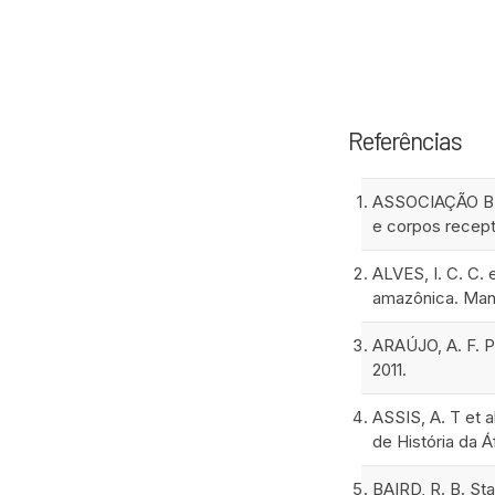
Referências
ASSOCIAÇÃO BRA
e corpos recepto
ALVES, I. C. C. 
amazônica. Manau
ARAÚJO, A. F. Pr
2011.
ASSIS, A. T et 
de História da Á
BAIRD, R. B. St