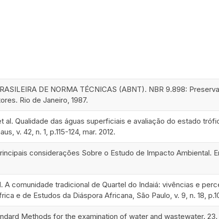
SILEIRA DE NORMA TÉCNICAS (ABNT). NBR 9.898: Preservação
res. Rio de Janeiro, 1987.
et al. Qualidade das águas superficiais e avaliação do estado trófic
s, v. 42, n. 1, p.115-124, mar. 2012.
incipais considerações Sobre o Estudo de Impacto Ambiental. Encic
al. A comunidade tradicional de Quartel do Indaiá: vivências e p
frica e de Estudos da Diáspora Africana, São Paulo, v. 9, n. 18, p.1
andard Methods for the examination of water and wastewater. 23.