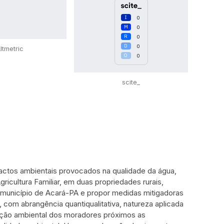
0
0
0
0
ltmetric
0
scite_
mpactos ambientais provocados na qualidade da água,
Agricultura Familiar, em duas propriedades rurais,
 município de Acará-PA e propor medidas mitigadoras
, com abrangência quantiqualitativa, natureza aplicada
epção ambiental dos moradores próximos as