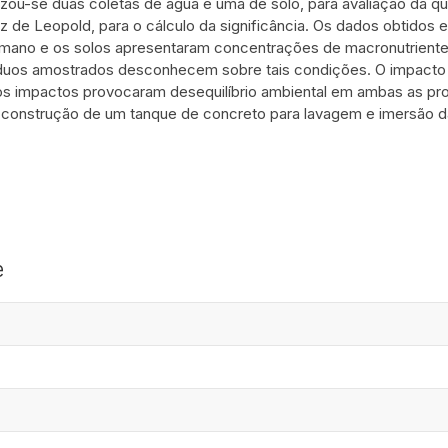
izou-se duas coletas de água e uma de solo, para avaliação da q
z de Leopold, para o cálculo da significância. Os dados obtidos 
mano e os solos apresentaram concentrações de macronutriente
íduos amostrados desconhecem sobre tais condições. O impacto d
 os impactos provocaram desequilíbrio ambiental em ambas as pr
 construção de um tanque de concreto para lavagem e imersão d
e