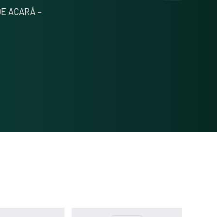
Methods
0
E ACARÁ –
Results
0
Discussion
0
Other
0
See how this article has been
cited at
scite.ai
Scite shows how a scientific paper
has been cited by providing the
context of the citation, a
classification describing whether it
supports, mentions, or contrasts
the cited claim, and a label
indicating in which section the
citation was made.