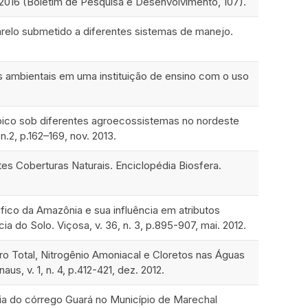
2016 (Boletim de Pesquisa e Desenvolvimento, 107).
relo submetido a diferentes sistemas de manejo.
 ambientais em uma instituição de ensino com o uso
típico sob diferentes agroecossistemas no nordeste
n.2, p.162–169, nov. 2013.
es Coberturas Naturais. Enciclopédia Biosfera.
ico da Amazônia e sua influência em atributos
ia do Solo. Viçosa, v. 36, n. 3, p.895-907, mai. 2012.
ro Total, Nitrogênio Amoniacal e Cloretos nas Águas
, v. 1, n. 4, p.412-421, dez. 2012.
cia do córrego Guará no Município de Marechal