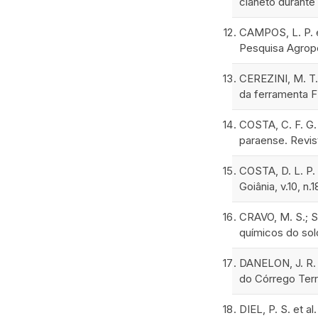
cianeto durante
CAMPOS, L. P. e
Pesquisa Agropecu
CEREZINI, M. T.
da ferramenta FM
COSTA, C. F. G.
paraense. Revist
COSTA, D. L. P.
Goiânia, v.10, n.
CRAVO, M. S.; S
químicos do solo
DANELON, J. R. 
do Córrego Terra
DIEL, P. S. et 