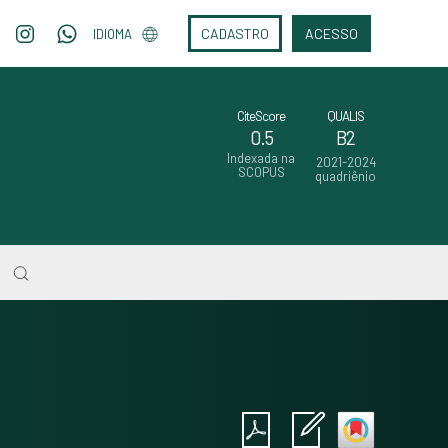
CADASTRO
ACESSO
IDIOMA
CiteScore
QUALIS
0.5
B2
Indexada na
2021-2024
SCOPUS
quadriênio
Intro
0