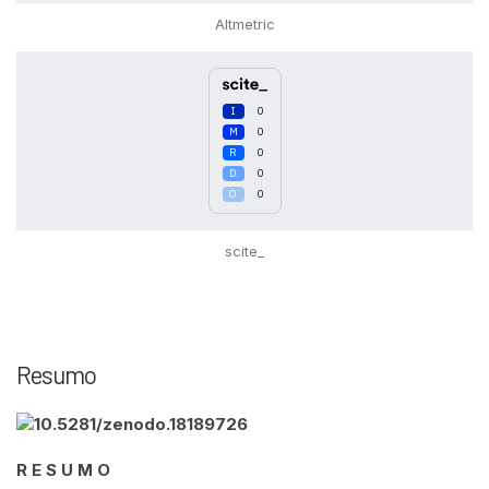
citation was made.
Altmetric
0
0
0
0
0
scite_
Resumo
R E S U M O