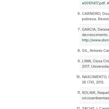
e00101417.pdf
. 
CARNEIRO, Doug
pobreza. Revist
GARCIA, Denise 
decrescimento. V
http://www.domh
GIL, Antonio Car
LIMA, Cissa Cri
2017. Universid
NASCIMENTO, Eli
26 (74), 2012.
ROLNIK, Raquel.
sócioambientais
SACHS, I. Camin