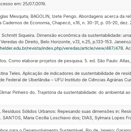
Acesso em: 25/07/2019.
las Mesquita; BAGOLIN, Izete Pengo. Abordagens acerca da re
a Cadernos de Economia, Chapecó, v.16, n. 30-31, p. 05-20, dez. 
Schmitt Siqueira. Dimensão econômica da sustentabilidade: uma
eredas do Direito, Belo Horizonte, v.13, n.25, p.133-153. Janeiro/
elder.edu.br/revista/index.php/veredas/article/view/487/478
. A
los. Como elaborar projetos de pesquisa. 5. ed. São Paulo: Atlas
stina Teles. Aplicação de indicadores de sustentabilidade de res
ade Federal de Uberlândia – UFU Instituto de Ciências Agrárias Cu
mar Pinheiro do. Trajetória da sustentabilidade: do ambiental a
 Resíduos Sólidos Urbanos: Repesando suas dimensões in: Resí
. SANTOS, Maria Cecília Loschiavo dos; DIAS, Sylmara Lopes Fra
hos para o Desenvolvimento Sustentável. Rio de Janeiro: Garam