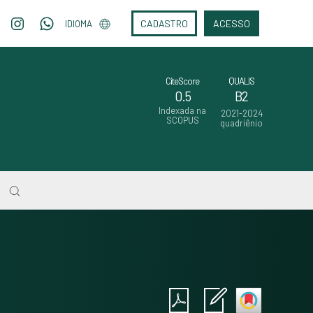
CADASTRO
ACESSO
IDIOMA
CiteScore
QUALIS
0.5
B2
Indexada na
2021-2024
SCOPUS
quadriênio
Intro
0