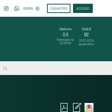
CADASTRO
ACESSO
IDIOMA
CiteScore
QUALIS
0.5
B2
Indexada na
2021-2024
SCOPUS
quadriênio
Intro
0