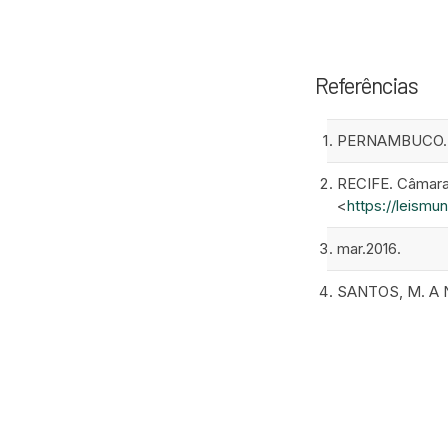
Referências
PERNAMBUCO. Gov
RECIFE. Câmara M
<
https://leismu
mar.2016.
SANTOS, M. A Na