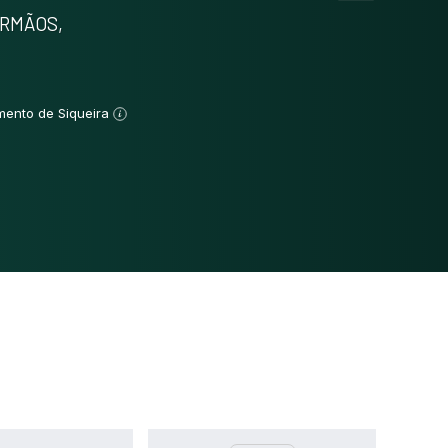
Methods
0
IRMÃOS,
Results
0
Discussion
0
Other
0
mento de Siqueira
See how this article has been
cited at
scite.ai
Scite shows how a scientific paper
has been cited by providing the
context of the citation, a
classification describing whether it
supports, mentions, or contrasts
the cited claim, and a label
indicating in which section the
citation was made.