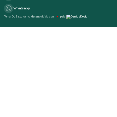
Whatsapp
Tema OJS exclusivo desenvolvido com
♥
pela