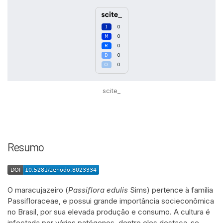
0
0
0
0
0
scite_
Intro
0
Methods
0
Resumo
Results
0
Discussion
0
Other
0
O maracujazeiro (
Passiflora edulis
Sims) pertence à familia
Passifloraceae, e possui grande importância socieconômica
See how this article has been
no Brasil, por sua elevada produção e consumo. A cultura é
cited at
scite.ai
infectada por vários patógenos, dentre eles destaca-se