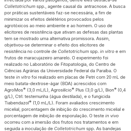
Colletotrichum
spp., agente causal da antracnose. A busca
Scite shows how a scientific paper
por práticas sustentáveis faz-se necessária, a fim de
has been cited by providing the
minimizar os efeitos delétérios provocados pelos
context of the citation, a
agrotóxicos ao meio ambiente e ao homem. O uso de
classification describing whether it
elicitores de resistência que ativam as defesas das plantas
supports, mentions, or contrasts
tem se mostrado uma alternativa promissora. Assim,
objetivou-se determinar o efeito dos elicitores de
the cited claim, and a label
resistência no controle de
Colletotrichum
spp.
in vitro
e em
indicating in which section the
frutos de maracujazeiro amarelo. O experimento foi
citation was made.
realizado no Laboratório de Fitopatologia, do Centro de
Ciências Agrárias da Universidade Federal da Paraíba. O
teste
in vitro
foi realizado em placas de Petri com 20 mL de
meio batata-dextrose-ágar (BDA) acrescidos com
®
®
®
AgroMos
(3,0 mL/L), Agrosilício
Plus (3,0 g/L), Bion
(0,4
g/L), Ctrl: testemunha (água destilada), e o fungicida
®
Tiabendazol
(1,0 mL/L). Foram avaliados crescimento
micelial, porcentagem de inibição do crescimento micelial e
porcentagem de inibição de esporulação. O teste
in vivo
ocorreu com a imersão dos frutos nos tratamentos e em
seguida a inoculação de
Colletotrichum
spp. As bandejas