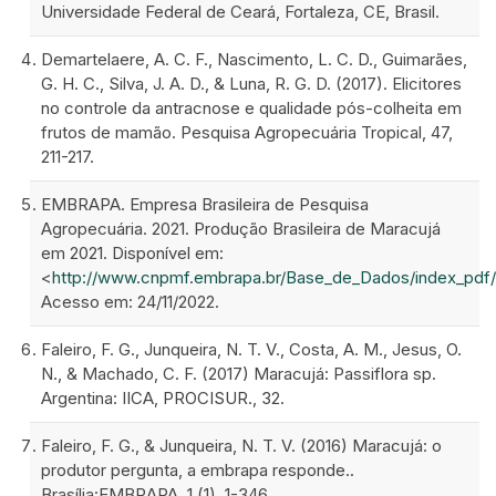
Universidade Federal de Ceará, Fortaleza, CE, Brasil.
Demartelaere, A. C. F., Nascimento, L. C. D., Guimarães,
G. H. C., Silva, J. A. D., & Luna, R. G. D. (2017). Elicitores
no controle da antracnose e qualidade pós-colheita em
frutos de mamão. Pesquisa Agropecuária Tropical, 47,
211-217.
EMBRAPA. Empresa Brasileira de Pesquisa
Agropecuária. 2021. Produção Brasileira de Maracujá
em 2021. Disponível em:
<
http://www.cnpmf.embrapa.br/Base_de_Dados/index_pdf/d
Acesso em: 24/11/2022.
Faleiro, F. G., Junqueira, N. T. V., Costa, A. M., Jesus, O.
N., & Machado, C. F. (2017) Maracujá: Passiflora sp.
Argentina: IICA, PROCISUR., 32.
Faleiro, F. G., & Junqueira, N. T. V. (2016) Maracujá: o
produtor pergunta, a embrapa responde..
Brasília:EMBRAPA, 1 (1), 1-346.