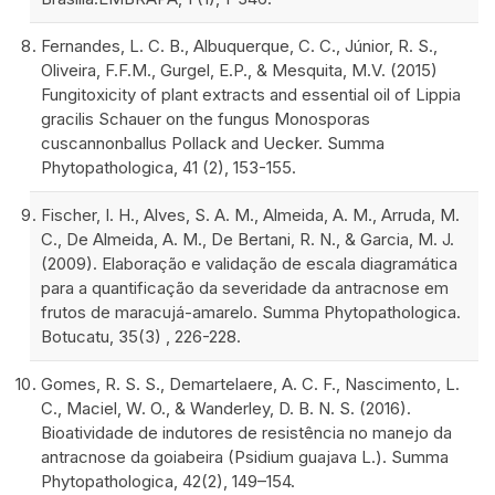
Fernandes, L. C. B., Albuquerque, C. C., Júnior, R. S.,
Oliveira, F.F.M., Gurgel, E.P., & Mesquita, M.V. (2015)
Fungitoxicity of plant extracts and essential oil of Lippia
gracilis Schauer on the fungus Monosporas
cuscannonballus Pollack and Uecker. Summa
Phytopathologica, 41 (2), 153-155.
Fischer, I. H., Alves, S. A. M., Almeida, A. M., Arruda, M.
C., De Almeida, A. M., De Bertani, R. N., & Garcia, M. J.
(2009). Elaboração e validação de escala diagramática
para a quantificação da severidade da antracnose em
frutos de maracujá-amarelo. Summa Phytopathologica.
Botucatu, 35(3) , 226-228.
Gomes, R. S. S., Demartelaere, A. C. F., Nascimento, L.
C., Maciel, W. O., & Wanderley, D. B. N. S. (2016).
Bioatividade de indutores de resistência no manejo da
antracnose da goiabeira (Psidium guajava L.). Summa
Phytopathologica, 42(2), 149–154.