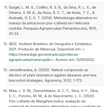
Gurgel, L. M. S., Coêlho, R. S. B., da Silva, R. L. X., de
Oliveira, S. M. A., da Rosa, R. C. T., de Assis, T. C., &
Andrade, D. E. G. T. (2014). Metodologia alternativa no
manejo da antracnose pós-colheita em Heliconia
rostrata. Pesquisa Agropecuária Pernambucana, 19(1),
20-24.
IBGE. Instituto Brasileiro de Geografia e Estatística.
2021. Produção de Maracujá. Disponível em: <
https://www.ibge.gov.br/explica/producao-
agropecuaria/maracuja/br
>. Acesso em: 13/09/2022.
Jamiołkowska, A. (2020). Natural compounds as
elicitors of plant resistance against diseases and new
biocontrol strategies. Agronomy, 10(2), 1-173.
Maia, L. D. M., Demartelaere, A. C. F., Silva, H. F., Silva,
E. C., Porcino, M. M., & do Nascimento, L. C. (2020).
Pós-colheita de Mangifera indica: avaliação do
potencial de tratamentos alternativos para o controle da