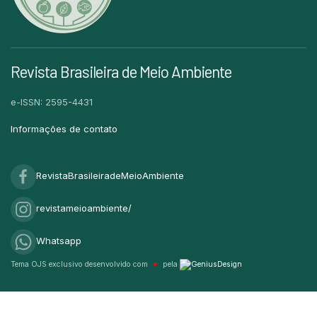
Revista Brasileira de Meio Ambiente
e-ISSN: 2595-4431
Informações de contato
RevistaBrasileiradeMeioAmbiente
revistameioambiente/
Whatsapp
Tema OJS exclusivo desenvolvido com
♥
pela