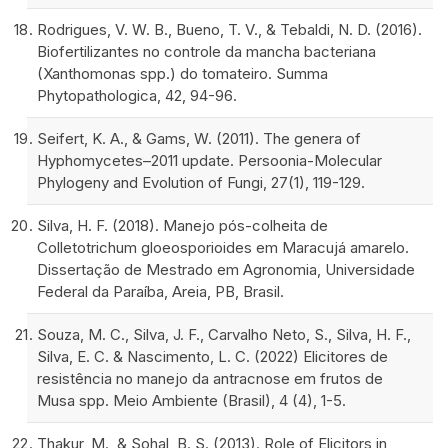
Rodrigues, V. W. B., Bueno, T. V., & Tebaldi, N. D. (2016).
Biofertilizantes no controle da mancha bacteriana
(Xanthomonas spp.) do tomateiro. Summa
Phytopathologica, 42, 94-96.
Seifert, K. A., & Gams, W. (2011). The genera of
Hyphomycetes–2011 update. Persoonia-Molecular
Phylogeny and Evolution of Fungi, 27(1), 119-129.
Silva, H. F. (2018). Manejo pós-colheita de
Colletotrichum gloeosporioides em Maracujá amarelo.
Dissertação de Mestrado em Agronomia, Universidade
Federal da Paraíba, Areia, PB, Brasil.
Souza, M. C., Silva, J. F., Carvalho Neto, S., Silva, H. F.,
Silva, E. C. & Nascimento, L. C. (2022) Elicitores de
resistência no manejo da antracnose em frutos de
Musa spp. Meio Ambiente (Brasil), 4 (4), 1-5.
Thakur, M., & Sohal, B. S. (2013). Role of Elicitors in