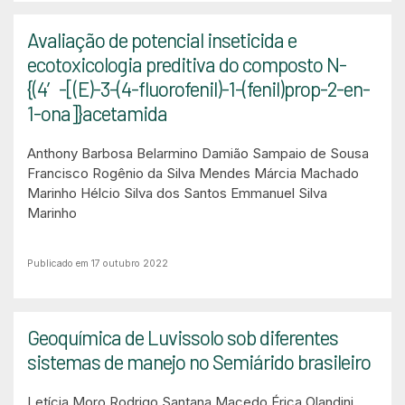
Avaliação de potencial inseticida e
ecotoxicologia preditiva do composto N-
{(4′-[(E)-3-(4-fluorofenil)-1-(fenil)prop-2-en-
1-ona]}acetamida
Anthony Barbosa Belarmino
Damião Sampaio de Sousa
Francisco Rogênio da Silva Mendes
Márcia Machado
Marinho
Hélcio Silva dos Santos
Emmanuel Silva
Marinho
Publicado em 17 outubro 2022
Geoquímica de Luvissolo sob diferentes
sistemas de manejo no Semiárido brasileiro
Letícia Moro
Rodrigo Santana Macedo
Érica Olandini