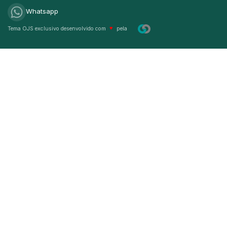
Whatsapp
Tema OJS exclusivo desenvolvido com
♥
pela