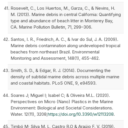
Rosevelt, C., Los Huertos, M., Garza, C., & Nevins, H.
M. (2013). Marine debris in central California: Quantifying
type and abundance of beach litter in Monterey Bay,
CA. Marine Pollution Bulletin, 71, 299–306.
Santos, I. R., Friedrich, A. C., & Ivar do Sul, J. A. (2009).
Marine debris contamination along undeveloped tropical
beaches from northeast Brazil. Environmental
Monitoring and Assessment, 148(1), 455-462.
Smith, S. D., & Edgar, R. J. (2014). Documenting the
density of subtidal marine debris across multiple marine
and coastal habitats. PLoS ONE, 9, e94593.
Soares J; Miguel I; Isabel C; & Oliveira M.L. (2020).
Perspectives on Micro (Nano) Plastics in the Marine
Environment: Biological and Societal Considerations.
Water. 12(11), 3208;
https://doi.org/10.3390/w12113208
.
Timbó M; Silva M. L, Castro R.O & Araújo F. V. (2019).