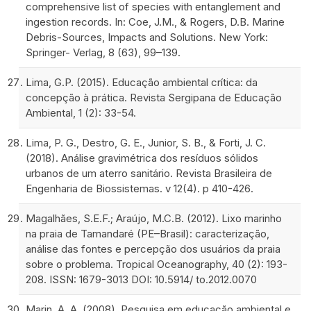
comprehensive list of species with entanglement and
ingestion records. In: Coe, J.M., & Rogers, D.B. Marine
Debris-Sources, Impacts and Solutions. New York:
Springer- Verlag, 8 (63), 99–139.
Lima, G.P. (2015). Educação ambiental crítica: da
concepção à prática. Revista Sergipana de Educação
Ambiental, 1 (2): 33-54.
Lima, P. G., Destro, G. E., Junior, S. B., & Forti, J. C.
(2018). Análise gravimétrica dos resíduos sólidos
urbanos de um aterro sanitário. Revista Brasileira de
Engenharia de Biossistemas. v 12(4). p 410-426.
Magalhães, S.E.F.; Araújo, M.C.B. (2012). Lixo marinho
na praia de Tamandaré (PE–Brasil): caracterização,
análise das fontes e percepção dos usuários da praia
sobre o problema. Tropical Oceanography, 40 (2): 193-
208. ISSN: 1679-3013 DOI: 10.5914/ to.2012.0070
Marin, A. A. (2008). Pesquisa em educação ambiental e