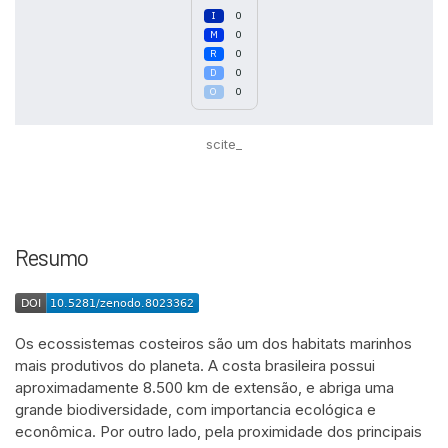
0
0
0
0
0
scite_
Intro
0
Methods
0
Resumo
Results
0
Discussion
0
Other
0
Os ecossistemas costeiros são um dos habitats marinhos
mais produtivos do planeta. A costa brasileira possui
See how this article has been
aproximadamente 8.500 km de extensão, e abriga uma
cited at
scite.ai
grande biodiversidade, com importancia ecológica e
econômica. Por outro lado, pela proximidade dos principais
Scite shows how a scientific paper