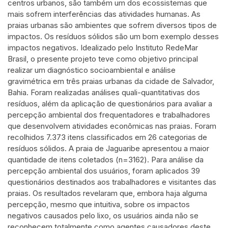
centros urbanos, são também um dos ecossistemas que
has been cited by providing the
mais sofrem interferências das atividades humanas. As
context of the citation, a
praias urbanas são ambientes que sofrem diversos tipos de
classification describing whether it
impactos. Os resíduos sólidos são um bom exemplo desses
supports, mentions, or contrasts
impactos negativos. Idealizado pelo Instituto RedeMar
Brasil, o presente projeto teve como objetivo principal
the cited claim, and a label
realizar um diagnóstico socioambiental e análise
indicating in which section the
gravimétrica em três praias urbanas da cidade de Salvador,
citation was made.
Bahia. Foram realizadas análises quali-quantitativas dos
resíduos, além da aplicação de questionários para avaliar a
percepção ambiental dos frequentadores e trabalhadores
que desenvolvem atividades econômicas nas praias. Foram
recolhidos 7.373 itens classificados em 26 categorias de
resíduos sólidos. A praia de Jaguaribe apresentou a maior
quantidade de itens coletados (n=3162). Para análise da
percepção ambiental dos usuários, foram aplicados 39
questionários destinados aos trabalhadores e visitantes das
praias. Os resultados revelaram que, embora haja alguma
percepção, mesmo que intuitiva, sobre os impactos
negativos causados pelo lixo, os usuários ainda não se
reconhecem totalmente como agentes causadores deste