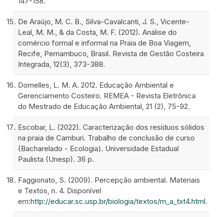
147-158.
De Araújo, M. C. B., Silva-Cavalcanti, J. S., Vicente-
Leal, M. M., & da Costa, M. F. (2012). Análise do
comércio formal e informal na Praia de Boa Viagem,
Recife, Pernambuco, Brasil. Revista de Gestão Costeira
Integrada, 12(3), 373-388.
Dornelles, L. M. A. 2012. Educação Ambiental e
Gerenciamento Costeiro. REMEA - Revista Eletrônica
do Mestrado de Educação Ambiental, 21 (2), 75-92.
Escobar, L. (2022). Caracterização dos resíduos sólidos
na praia de Camburi. Trabalho de conclusão de curso
(Bacharelado - Ecologia). Universidade Estadual
Paulista (Unesp). 36 p.
Faggionato, S. (2009). Percepção ambiental. Materiais
e Textos, n. 4. Disponível
em:
http://educar.sc.usp.br/biologia/textos/m_a_txt4.html
.