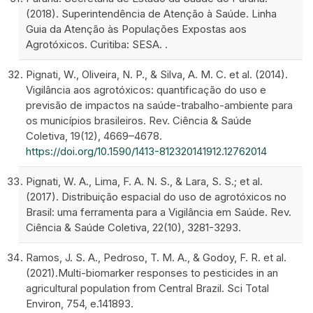
(2018). Superintendência de Atenção à Saúde. Linha
Guia da Atenção às Populações Expostas aos
Agrotóxicos. Curitiba: SESA. .
Pignati, W., Oliveira, N. P., & Silva, A. M. C. et al. (2014).
Vigilância aos agrotóxicos: quantificação do uso e
previsão de impactos na saúde-trabalho-ambiente para
os municípios brasileiros. Rev. Ciência & Saúde
Coletiva, 19(12), 4669–4678.
https://doi.org/10.1590/1413-812320141912.12762014
Pignati, W. A., Lima, F. A. N. S., & Lara, S. S.; et al.
(2017). Distribuição espacial do uso de agrotóxicos no
Brasil: uma ferramenta para a Vigilância em Saúde. Rev.
Ciência & Saúde Coletiva, 22(10), 3281-3293.
Ramos, J. S. A., Pedroso, T. M. A., & Godoy, F. R. et al.
(2021).Multi-biomarker responses to pesticides in an
agricultural population from Central Brazil. Sci Total
Environ, 754, e.141893.