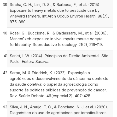
Rocha, G. H., Lini, R. S., & Barbosa, F.; et al. (2015).
Exposure to heavy metals due to pesticide use by
vineyard farmers. Int Arch Occup Environ Health, 88(7),
875-880.
Rossi, G., Buccione, R., & Baldassare, M., et al. (2006).
Manco9zeb exposure in vivo impairs mouse oocyte
fertilizability. Reproductive toxicology, 21(2), 216-119.
Sarlet, I. W. (2014). Princípios do Direito Ambiental. São
Paulo: Editora Saraiva.
Sarpa, M. & Friedrich, K. (2022). Exposição a
agrotóxicos e desenvolvimento de câncer no contexto
da saúde coletiva: o papel da agroecologia como
suporte às políticas públicas de prevenção do câncer.
Rev. Saúde Debate, 46(especial 2), 407-425.
Silva, J. N., Araujo, T. C., & Ponciano, N. J. et al. (2020).
Diagnóstico do uso de agrotóxicos por tomaticultores