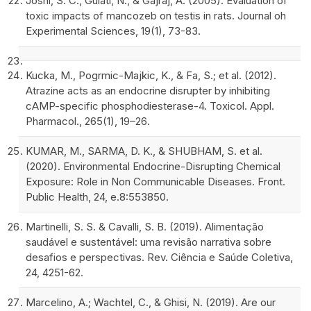
Joshi, S. C., Gulati, N., & Gajraj, A. (2005). Evaluation of
toxic impacts of mancozeb on testis in rats. Journal oh
Experimental Sciences, 19(1), 73-83.
Kucka, M., Pogrmic-Majkic, K., & Fa, S.; et al. (2012).
Atrazine acts as an endocrine disrupter by inhibiting
cAMP-specific phosphodiesterase-4. Toxicol. Appl.
Pharmacol., 265(1), 19–26.
KUMAR, M., SARMA, D. K., & SHUBHAM, S. et al.
(2020). Environmental Endocrine-Disrupting Chemical
Exposure: Role in Non Communicable Diseases. Front.
Public Health, 24, e.8:553850.
Martinelli, S. S. & Cavalli, S. B. (2019). Alimentação
saudável e sustentável: uma revisão narrativa sobre
desafios e perspectivas. Rev. Ciência e Saúde Coletiva,
24, 4251-62.
Marcelino, A.; Wachtel, C., & Ghisi, N. (2019). Are our