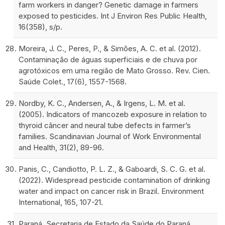
farm workers in danger? Genetic damage in farmers
exposed to pesticides. Int J Environ Res Public Health,
16(358), s/p.
Moreira, J. C., Peres, P., & Simões, A. C. et al. (2012).
Contaminação de águas superficiais e de chuva por
agrotóxicos em uma região de Mato Grosso. Rev. Cien.
Saúde Colet., 17(6), 1557-1568.
Nordby, K. C., Andersen, A., & Irgens, L. M. et al.
(2005). Indicators of mancozeb exposure in relation to
thyroid câncer and neural tube defects in farmer’s
families. Scandinavian Journal of Work Environmental
and Health, 31(2), 89-96.
Panis, C., Candiotto, P. L. Z., & Gaboardi, S. C. G. et al.
(2022). Widespread pesticide contamination of drinking
water and impact on cancer risk in Brazil. Environment
International, 165, 107-21.
Paraná. Secretaria de Estado da Saúde do Paraná.