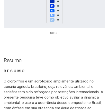
0
0
0
0
0
scite_
Resumo
R E S U M O
O clorpirifós é um agrotóxico amplamente utilizado no
cenário agrícola brasileiro, cuja relevância ambiental e
sanitária tem sido reforçada por restrições internacionais. A
presente pesquisa teve como objetivo avaliar a dinâmica
ambiental, o uso e a ocorrência desse composto no Brasil,
com ênfase em sua presença em água destinada ao