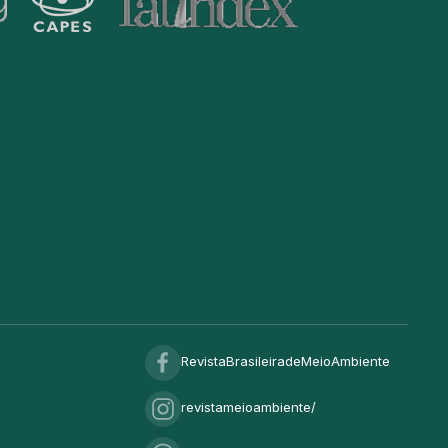
RevistaBrasileiradeMeioAmbiente
revistameioambiente/