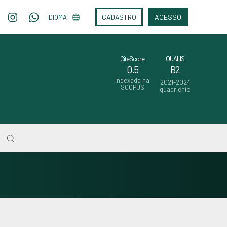
CADASTRO
ACESSO
IDIOMA
CiteScore
QUALIS
0.5
B2
Indexada na
2021-2024
SCOPUS
quadriênio