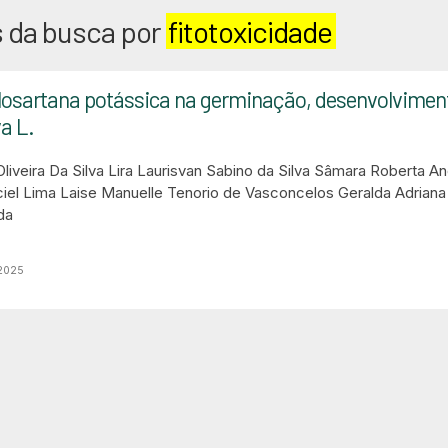
 da busca por
fitotoxicidade
 losartana potássica na germinação, desenvolvimento i
a L.
liveira Da Silva Lira
Laurisvan Sabino da Silva
Sâmara Roberta A
iel Lima
Laise Manuelle Tenorio de Vasconcelos
Geralda Adriana 
da
 2025