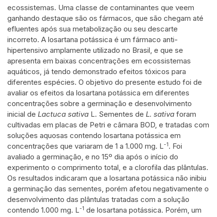
ecossistemas. Uma classe de contaminantes que veem
ganhando destaque são os fármacos, que são chegam até
efluentes após sua metabolização ou seu descarte
incorreto. A losartana potássica é um fármaco anti-
hipertensivo amplamente utilizado no Brasil, e que se
apresenta em baixas concentrações em ecossistemas
aquáticos, já tendo demonstrado efeitos tóxicos para
diferentes espécies. O objetivo do presente estudo foi de
avaliar os efeitos da losartana potássica em diferentes
concentrações sobre a germinação e desenvolvimento
inicial de
Lactuca sativa
L. Sementes de
L. sativa
foram
cultivadas em placas de Petri e câmara BOD, e tratadas com
soluções aquosas contendo losartana potássica em
-1
concentrações que variaram de 1 a 1.000 mg. L
. Foi
avaliado a germinação, e no 15º dia após o início do
experimento o comprimento total, e a clorofila das plântulas.
Os resultados indicaram que a losartana potássica não inibiu
a germinação das sementes, porém afetou negativamente o
desenvolvimento das plântulas tratadas com a solução
-1
contendo 1.000 mg. L
de losartana potássica. Porém, um