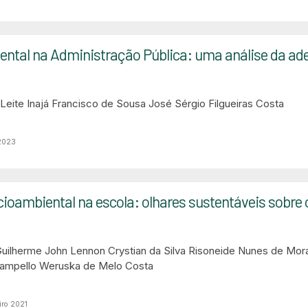
ntal na Administração Pública: uma análise da ades
 Leite
Inajá Francisco de Sousa
José Sérgio Filgueiras Costa
 2023
oambiental na escola: olhares sustentáveis sobre 
Guilherme
John Lennon Crystian da Silva
Risoneide Nunes de Mora
Campello
Weruska de Melo Costa
iro 2021