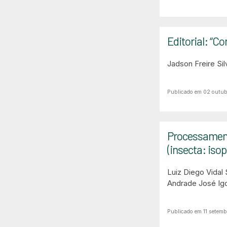
Editorial: “C
Jadson Freire Sil
Publicado em 02 outub
Processament
(insecta: isop
Luiz Diego Vidal
Andrade
José Ig
Publicado em 11 setem