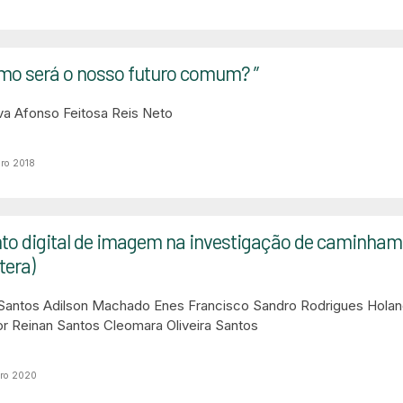
omo será o nosso futuro comum? ”
va
Afonso Feitosa Reis Neto
ro 2018
o digital de imagem na investigação de caminhame
tera)
 Santos
Adilson Machado Enes
Francisco Sandro Rodrigues Hola
or Reinan Santos
Cleomara Oliveira Santos
bro 2020