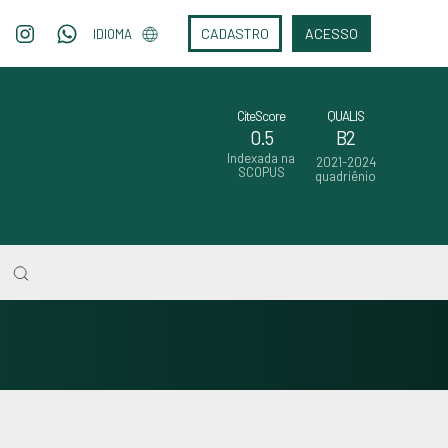
CADASTRO
ACESSO
IDIOMA
CiteScore
QUALIS
0.5
B2
Indexada na
2021-2024
SCOPUS
quadriênio