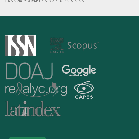
1 a 25 de 219 itens
1
2
3
4
5
6
7
8
9
>
>>